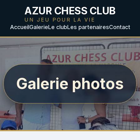
AZUR CHESS CLUB
UN JEU POUR LA VIE
Accueil
Galerie
Le club
Les partenaires
Contact
Galerie photos